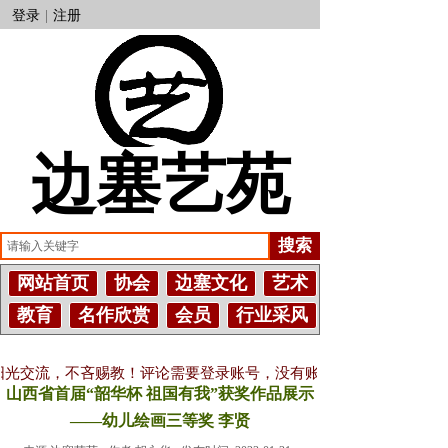
登录
|
注册
边塞艺苑
搜索
网站首页
协会
边塞文化
艺术
教育
名作欣赏
会员
行业采风
流，不吝赐教！评论需要登录账号，没有账号点击注册。--
山西省首届“韶华杯 祖国有我”获奖作品展示
——幼儿绘画三等奖 李贤