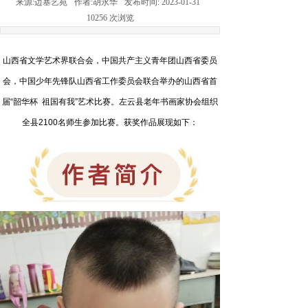
来源:
边塞艺苑
作者:
胡永华
发布时间:
2023-01-31
10256
次浏览
山西省文学艺术界联合会，中国共产主义青年团山西省委员
会，中国少年先锋队山西省工作委员会联合举办的山西省首
届
“
韶华杯
祖国有我
”
艺术比赛。左云县老年书画家协会组织
全县
2100
名师生参加比赛。获奖作品展现如下：