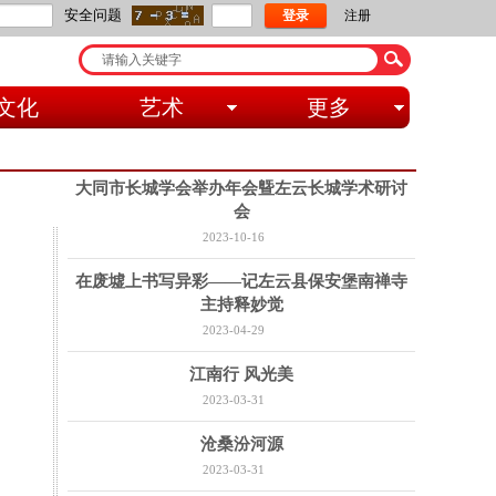
安全问题
区
公告区
公告区
公告区
登录
公告区
注册
文化
艺术
更多
大同市长城学会举办年会曁左云长城学术研讨
会
2023-10-16
在废墟上书写异彩——记左云县保安堡南禅寺
主持释妙觉
2023-04-29
江南行 风光美
2023-03-31
沧桑汾河源
2023-03-31