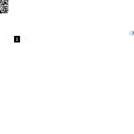
<
1
>