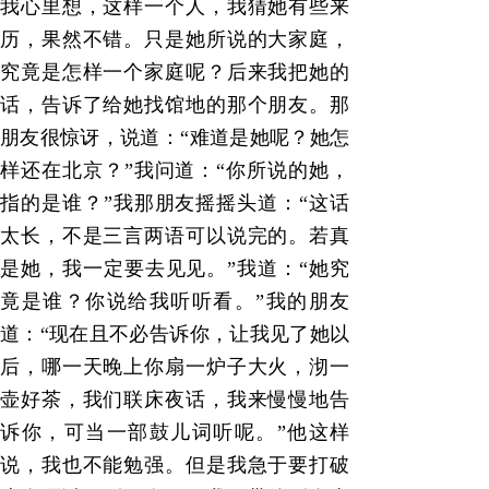
我心里想，这样一个人，我猜她有些来
历，果然不错。只是她所说的大家庭，
究竟是怎样一个家庭呢？后来我把她的
话，告诉了给她找馆地的那个朋友。那
朋友很惊讶，说道：“难道是她呢？她怎
样还在北京？”我问道：“你所说的她，
指的是谁？”我那朋友摇摇头道：“这话
太长，不是三言两语可以说完的。若真
是她，我一定要去见见。”我道：“她究
竟是谁？你说给我听听看。”我的朋友
道：“现在且不必告诉你，让我见了她以
后，哪一天晚上你扇一炉子大火，沏一
壶好茶，我们联床夜话，我来慢慢地告
诉你，可当一部鼓儿词听呢。”他这样
说，我也不能勉强。但是我急于要打破