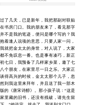
过了几天，已是新年，我把那副对联贴
在书房门口。我的朋友来了，看见那字
并不是我的笔迹，便问是哪个写的？我
抱着逢人说项的意思，只要人家一问，
我就把金太太的身世，对人说了，大家
都不免叹息一番。也是事有凑巧，新正
初七日，我预备了几样家乡菜，邀了七
八个朋友，在家里尽一日之乐。大家正
谈得高兴的时候，金太太那个儿子，忽
然到我这里来拜年，并且送了我一部木
版的《唐宋诗醇》。那小孩子说：“这是
家里藏的旧书，还没有残破，请先生留
下。”他说完，就去了。我送到大门口，