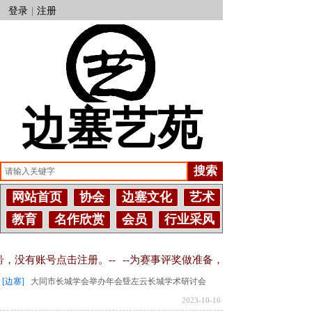
登录
|
注册
边塞艺苑
搜索
网站首页
协会
边塞文化
艺术
教育
名作欣赏
会员
行业采风
，没有账号点击注册。--
--为赛事评奖做准备，网站测试开启文章
[边塞]
大同市长城学会举办年会曁左云长城学术研讨会
2023-10-16