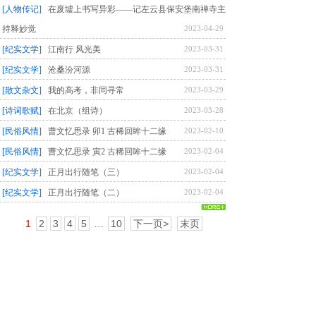
[人物传记]
在废墟上书写异彩——记左云县保安堡南禅寺主
持释妙觉
2023-04-29
[纪实文学]
江南行 风光美
2023-03-31
[纪实文学]
沧桑汾河源
2023-03-31
[散文杂文]
我的高考，非同寻常
2023-03-29
[诗词歌赋]
在北京（组诗）
2023-03-28
[民俗风情]
曹文忆思录 卯1 古稀回眸十二缘
2023-02-10
[民俗风情]
曹文忆思录 寅2 古稀回眸十二缘
2023-02-04
[纪实文学]
正月出行随笔（三）
2023-02-04
[纪实文学]
正月出行随笔（二）
2023-02-04
1
2
3
4
5
…
10
下一页>
末页