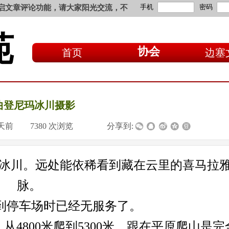
手机
密码
文章评论功能，请大家阳光交流，不吝赐教！评论需要登录账号，
苑
协会
首页
边塞
曲登尼玛冰川摄影
4天前
|
7380
次浏览
|
|
分享到:
玛冰川。远处能依稀看到藏在云里的喜马拉
脉。
到停车场时已经无服务了。
4800米爬到5300米，跟在平原爬山是完