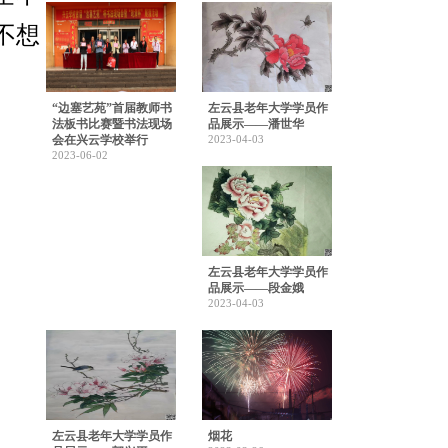
不想
“边塞艺苑”首届教师书
左云县老年大学学员作
法板书比赛暨书法现场
品展示——潘世华
会在兴云学校举行
2023-04-03
2023-06-02
左云县老年大学学员作
品展示——段金娥
2023-04-03
左云县老年大学学员作
烟花