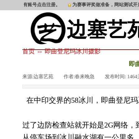
录账号，没有账号点击注册。
为赛事评奖做准备，网站测试开启
边塞艺
首页
即曲登尼玛冰川摄影
>>
即
来源:
边塞艺苑
|
作者:
春来晚急
|
发布时间:
146
在中印交界的58冰川，即曲登尼
过了边防检查站就开始是2G网络，
从停车场到冰川融水湖有一公里多，从