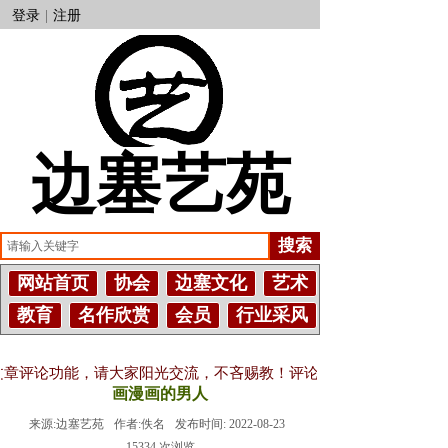
登录
|
注册
边塞艺苑
搜索
网站首页
协会
边塞文化
艺术
教育
名作欣赏
会员
行业采风
文章评论功能，请大家阳光交流，不吝赐教！评论需要登录账号，没有账
画漫画的男人
来源:
边塞艺苑
作者:
佚名
发布时间:
2022-08-23
15334
次浏览