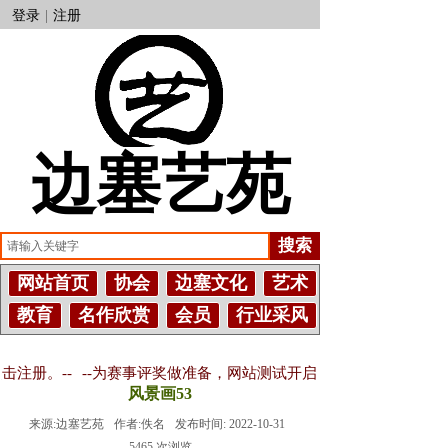
登录
|
注册
边塞艺苑
搜索
网站首页
协会
边塞文化
艺术
教育
名作欣赏
会员
行业采风
--
--为赛事评奖做准备，网站测试开启文章评论功能，请大家阳光
风景画53
来源:
边塞艺苑
作者:
佚名
发布时间:
2022-10-31
5465
次浏览