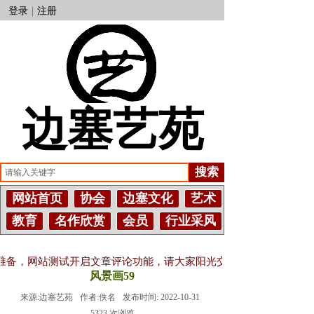
登录
|
注册
边塞艺苑
搜索
网站首页
协会
边塞文化
艺术
教育
名作欣赏
会员
行业采风
网站测试开启文章评论功能，请大家阳光交流，不吝赐教！评论需要登
风景画59
来源:
边塞艺苑
作者:
佚名
发布时间:
2022-10-31
5323
次浏览