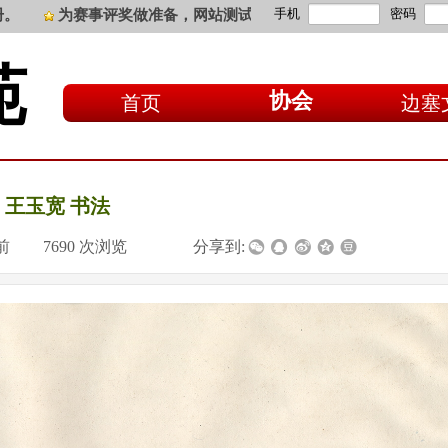
手机
密码
为赛事评奖做准备，网站测试开启文章评论功能，请大家阳光
苑
协会
首页
边塞
王玉宽 书法
前
|
7690
次浏览
|
|
分享到: