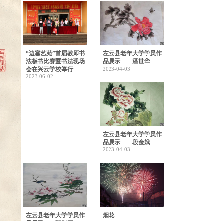
“边塞艺苑”首届教师书
左云县老年大学学员作
法板书比赛暨书法现场
品展示——潘世华
会在兴云学校举行
2023-04-03
2023-06-02
左云县老年大学学员作
品展示——段金娥
2023-04-03
左云县老年大学学员作
烟花