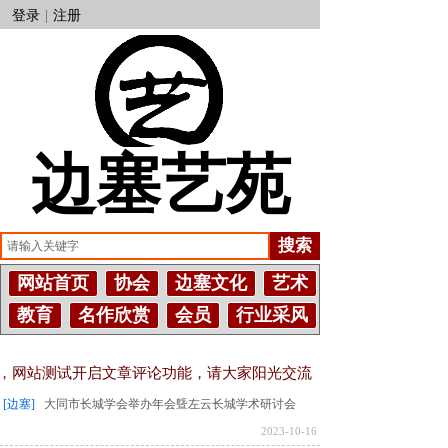
登录
|
注册
边塞艺苑
搜索
网站首页
协会
边塞文化
艺术
教育
名作欣赏
会员
行业采风
备，网站测试开启文章评论功能，请大家阳光交流，不吝赐教！评论需
[边塞]
大同市长城学会举办年会曁左云长城学术研讨会
2023-10-16