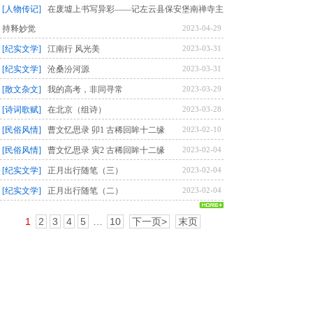
[人物传记]
在废墟上书写异彩——记左云县保安堡南禅寺主
持释妙觉
2023-04-29
[纪实文学]
江南行 风光美
2023-03-31
[纪实文学]
沧桑汾河源
2023-03-31
[散文杂文]
我的高考，非同寻常
2023-03-29
[诗词歌赋]
在北京（组诗）
2023-03-28
[民俗风情]
曹文忆思录 卯1 古稀回眸十二缘
2023-02-10
[民俗风情]
曹文忆思录 寅2 古稀回眸十二缘
2023-02-04
[纪实文学]
正月出行随笔（三）
2023-02-04
[纪实文学]
正月出行随笔（二）
2023-02-04
1
2
3
4
5
…
10
下一页>
末页