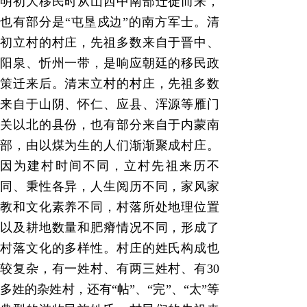
明初大移民时从山西中南部迁徙而来，
也有部分是
“
屯垦戍边
”
的南方军士。清
初立村的村庄，先祖多数来自于晋中、
阳泉、忻州一带，是响应朝廷的移民政
策迁来后。清末立村的村庄，先祖多数
来自于山阴、怀仁、应县、浑源等雁门
关以北的县份，也有部分来自于内蒙南
部，由以煤为生的人们渐渐聚成村庄。
因为建村时间不同，立村先祖来历不
同、秉性各异，人生阅历不同，家风家
教和文化素养不同，村落所处地理位置
以及耕地数量和肥瘠情况不同，形成了
村落文化的多样性。村庄的姓氏构成也
较复杂，有一姓村、有两三姓村、有
30
多姓的杂姓村，还有
“
帖
”
、
“
完
”
、
“
太
”
等