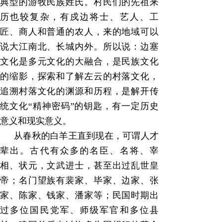
典型的游牧民族姓氏。村民们的先祖来
历也较复杂，有戍边将士、艺人、工
匠、商人和普通的农人，来的地域可以
说大江南北、长城内外。所以说：边塞
文化是多元文化的大融合，是民族文化
的缩影，探索和了解左云的村落文化，
追溯村落文化的渊源和历程，是解开传
统文化
“
精神密码
”
的钥匙，有一定历史
意义和现实意义。
从春秋的白羊王直到现在，可谓人才
辈出。古代有众多的名臣、名将、宰
相、状元，文武进士，甚至出过乱世皇
帝；名门望族有裴家、毕家、边家、张
家、陈家、钱家、潘家等；民国时期出
过多位国民党军、师级军官和多位县