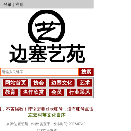
登录
|
注册
边塞艺苑
搜索
网站首页
协会
边塞文化
艺术
教育
名作欣赏
会员
行业采风
，不吝赐教！评论需要登录账号，没有账号点击注册。--
左云村落文化自序
来源:
边塞艺苑
作者:
姜宝千
发布时间:
2022-07-19
19827
次浏览