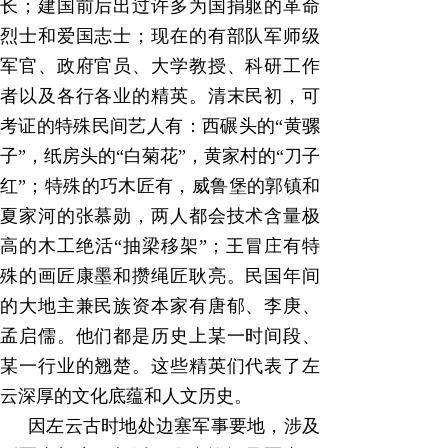
长；建国前后出过许多为国捐躯的革命
烈士和爱国志士；现在的有部队军师级
军官、政府官员、大学教授、科研工作
者以及各行各业的精英。清末民初，可
考证的特殊民间艺人有：西碾头的
“
黄骡
子
”
，纸房头的
“
白菊花
”
，黄家村的
“
刀子
红
”
；特殊的巧木匠有，威鲁堡的郭镇和
夏家河的张慕勋，两人都会技术含量极
高的木工绝活
“
抽梁移架
”
；王冒庄有特
殊的画匠康墨和攒绳匠耿亮。民国年间
的大地主兼民族资本家有唐郁、李庚、
孟启儒。他们都是历史上某一时间段、
某一行业的翘楚。这些精英们代表了左
云深厚的文化底蕴和人文历史。
因左云古时地处边塞军事要地，涉及