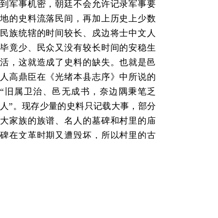
到军事机密，朝廷不会允许记录军事要
地的史料流落民间，再加上历史上少数
民族统辖的时间较长、戍边将士中文人
毕竟少、民众又没有较长时间的安稳生
活，这就造成了史料的缺失。也就是邑
人高鼎臣在《光绪本县志序》中所说的
“
旧属卫治、邑无成书，奈边隅秉笔乏
人
”
。现存少量的史料只记载大事，部分
大家族的族谱、名人的墓碑和村里的庙
碑在文革时期又遭毁坏，所以村里的古
文化遗址遗存、古名人、特殊的传说故
事、村民先祖来历等村落文化的精华只
能靠村民们的代代相传。在过去的农耕
文明时期，人们的生活节奏慢，有农
闲、农忙两个季节，农闲时村民们聚在